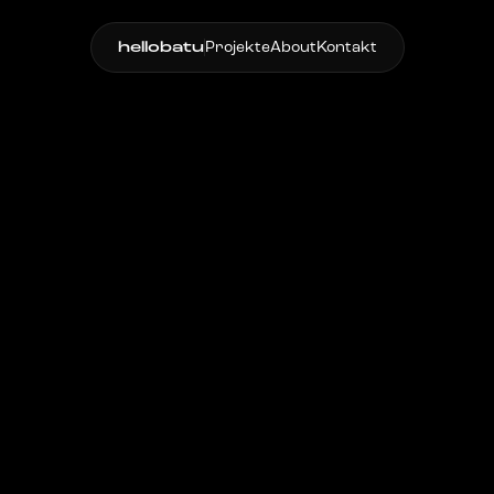
hellobatu
Projekte
About
Kontakt
Markenerlebnisse
ver